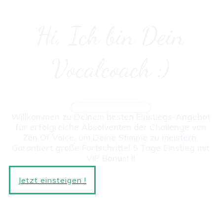
Hi, Ich bin Dein
Vocalcoach :)
Willkommen zu Deinem besten Einstiegs-Angebot
für erfolgreiche Absolventen der Challenge von
Zen Of Voice, um Deine Stimme zu meistern.
Garantiert große Fortschritte! 5 Tage Einstieg mit
VIP Bonus! !
!
Jetzt einsteigen !