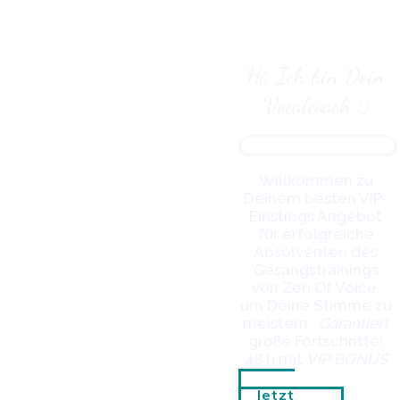
Hi, Ich bin Dein
Vocalcoach :)
Willkommen zu
Deinem besten VIP-
Einstiegs Angebot
für erfolgreiche
Absolventen des
Gesangstrainings
von Zen Of Voice,
um Deine Stimme zu
meistern.
Garantiert
große Fortschritte!
48 h m
it
V
IP BONUS
Jetzt