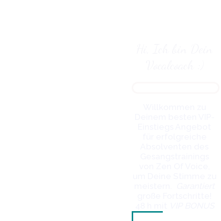
Hi, Ich bin Dein
Vocalcoach :)
Willkommen zu
Deinem besten VIP-
Einstiegs Angebot
für erfolgreiche
Absolventen des
Gesangstrainings
von Zen Of Voice,
um Deine Stimme zu
meistern.
Garantiert
große Fortschritte!
48 h m
it
V
IP BONUS