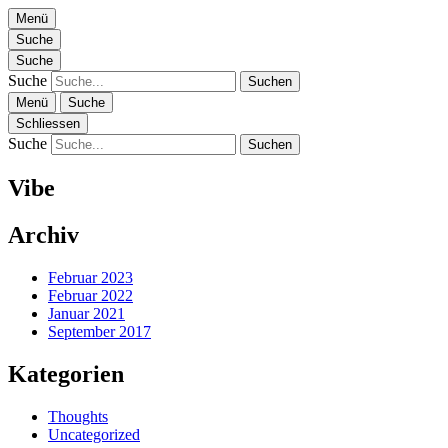
Menü
Zen Of Voice
Willkommen bei Zen Of Voice – Kostenfreie Gesangs-Challenge
Suche
Suche
Suche
Menü
Suche
Schliessen
Zen Of Voice
Suche
Vibe
Archiv
Februar 2023
Februar 2022
Januar 2021
September 2017
Kategorien
Thoughts
Uncategorized