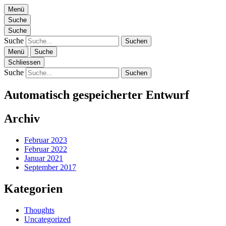
Menü
Zen Of Voice
Willkommen bei Zen Of Voice – Kostenfreie Gesangs-Challenge
Suche
Suche
Suche
Menü
Suche
Schliessen
Zen Of Voice
Suche
Automatisch gespeicherter Entwurf
Archiv
Februar 2023
Februar 2022
Januar 2021
September 2017
Kategorien
Thoughts
Uncategorized